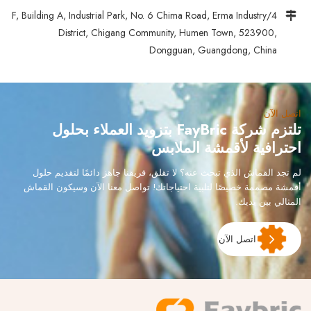
4/F, Building A, Industrial Park, No. 6 Chima Road, Erma Industry
District, Chigang Community, Humen Town, 523900,
Dongguan, Guangdong, China
اتصل الآن
تلتزم شركة FayBric بتزويد العملاء بحلول
احترافية لأقمشة الملابس
لم تجد القماش الذي تبحث عنه؟ لا تقلق، فريقنا جاهز دائمًا لتقديم حلول
أقمشة مصممة خصيصًا لتلبية احتياجاتك! تواصل معنا الآن وسيكون القماش
المثالي بين يديك.
اتصل الآن