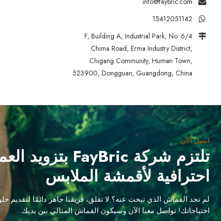
info@faybric.com
15412051142
4/F, Building A, Industrial Park, No. 6
Chima Road, Erma Industry District,
Chigang Community, Humen Town,
523900, Dongguan, Guangdong, China
اتصل الآن
تلتزم شركة FayBric بت
احترافية لأقمشة الملابس
لم تجد القماش الذي تبحث عنه؟ لا تقلق، فريقنا جاهز دائمًا لتقديم ح
احتياجاتك! تواصل معنا الآن وسيكون القماش المثالي بين يديك.