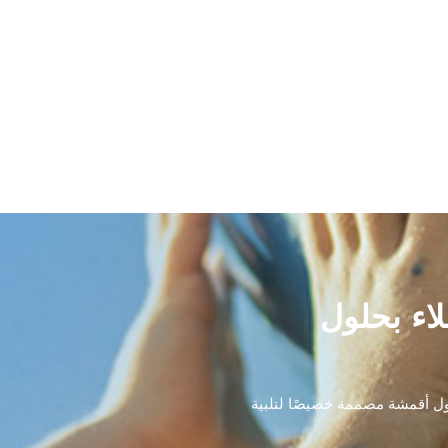
زويد العملاء بحلول
لول أقمشة مصممة خصيصًا لتلبية