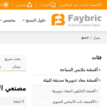
الأقمشة تتحدث عن الملابس
العينات
مستمر
اكتشف
حلول النسيج
مخصص
/
جميع
منزل
فئات
بحث سريع
ستان
س
أقمشة ملابس السباحة
أقمشة معاد تدويرها صديقة للبيئة
مصنعي ال
أقمشة النايلون المعاد تدويرها
0 نتيجة
الأقمشة ذات الأساس الحيوي