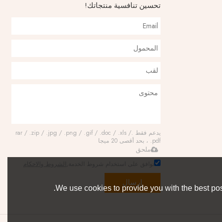
تحسين تنافسية منتجاتك!
يدعم فقط .rar / .zip / .jpg / .png / .gif / .doc / .xls /
.pdf ، بحد أقصى 20 ميجا
ملحق
توافق على استخدام شروط الخدمة,
الشروط والاحكام
إرسال
We use cookies to provide you with the best pos