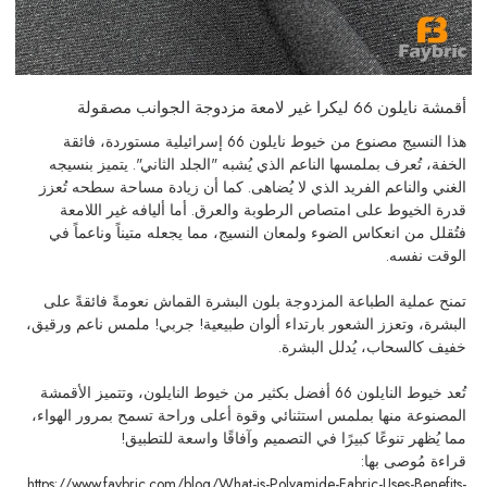
أقمشة نايلون 66 ليكرا غير لامعة مزدوجة الجوانب مصقولة
هذا النسيج مصنوع من خيوط نايلون 66 إسرائيلية مستوردة، فائقة
الخفة، تُعرف بملمسها الناعم الذي يُشبه "الجلد الثاني". يتميز بنسيجه
الغني والناعم الفريد الذي لا يُضاهى. كما أن زيادة مساحة سطحه تُعزز
قدرة الخيوط على امتصاص الرطوبة والعرق. أما أليافه غير اللامعة
فتُقلل من انعكاس الضوء ولمعان النسيج، مما يجعله متيناً وناعماً في
الوقت نفسه.
تمنح عملية الطباعة المزدوجة بلون البشرة القماش نعومةً فائقةً على
البشرة، وتعزز الشعور بارتداء ألوان طبيعية! جربي! ملمس ناعم ورقيق،
خفيف كالسحاب، يُدلل البشرة.
تُعد خيوط النايلون 66 أفضل بكثير من خيوط النايلون، وتتميز الأقمشة
المصنوعة منها بملمس استثنائي وقوة أعلى وراحة تسمح بمرور الهواء،
مما يُظهر تنوعًا كبيرًا في التصميم وآفاقًا واسعة للتطبيق!
قراءة مُوصى بها:
https://www.faybric.com/blog/What-is-Polyamide-Fabric-Uses-Benefits-