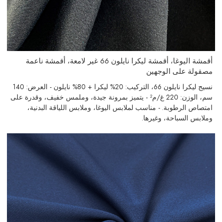
أقمشة اليوغا، أقمشة ليكرا نايلون 66 غير لامعة، أقمشة ناعمة
مصقولة على الوجهين
نسيج ليكرا نايلون 66، التركيب: 20% ليكرا + 80% نايلون - العرض: 140
سم، الوزن: 220 غ/م² - يتميز بمرونة جيدة، وملمس خفيف، وقدرة على
امتصاص الرطوبة. - مناسب لملابس اليوغا، وملابس اللياقة البدنية،
وملابس السباحة، وغيرها.