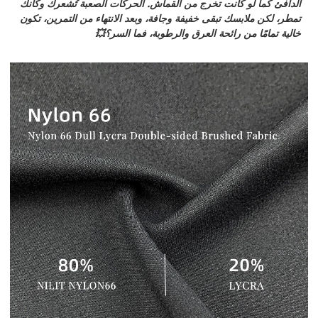
الدافئ كما لو كانت تخرج من القماش. الحركات الصعبة تُشعرك وكأنك
تمطر، لكن ملابسك تبقى خفيفة وجافة، وبعد الانتهاء من التمرين، تكون
خالية تمامًا من رائحة العرق والرطوبة، فما السر؟💥