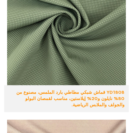
YD1808 قماش شبكي مطاطي بارد الملمس، مصنوع من
80% نايلون و20% إيلاستين، مناسب لقمصان البولو
والجولف والملابس الرياضية.