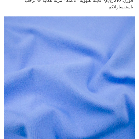
الوزن: 210 غ/م². قابلة للتهوية - ناعمة - مرنة للغاية 🫶 نرحب
باستفساراتكم!