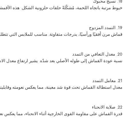
18. نسيج محبوك
خيوط مرتبة باتجاه اللحمة، مُشكّلةً حلقات حلزونية الشكل. هذه الأقمشة
19. التمدد المزدوج
قماش مرن أفقيًا ورأسيًا، بدرجات متفاوتة. مناسب للملابس التي تتطل
20. معدل التعافي من التمدد
نسبة عودة القماش إلى طوله الأصلي بعد شدّه. يشير ارتفاع معدل الا
21. معامل التمدد
معدل استطالة القماش تحت قوة شد معينة، مما يعكس نعومته وقابليته لل
22. صلابة الانحناء
قدرة القماش على مقاومة القوى الخارجية أثناء الانحناء، مما يعكس نعو