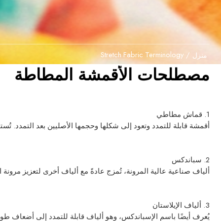
Stretch Fabric Terminology
/
منزل
مصطلحات الأقمشة المطاطة
1. قماش مطاطي
أقمشة قابلة للتمدد وتعود إلى شكلها وحجمها الأصليين بعد التمدد. تُس
2. سباندكس
ألياف صناعية عالية المرونة، تُمزج عادةً مع ألياف أخرى لتعزيز مرونة ال
3. ألياف الإيلاستان
يُعرف أيضًا باسم الإسباندكس، وهو ألياف قابلة للتمدد إلى أضعاف طول