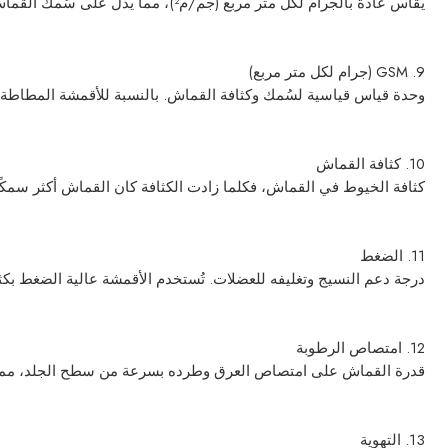
يُقاس عادةً بالجرام لكل متر مربع (جم/م²)، مما يدل على سُمك القماش وكثافته. تُناسب الأقمشة الخفيفة ملابس الصيف، بينما تُناسب الأقمشة الثقيلة ملابس الخريف والشتاء أو الملابس المُشدّة.
9. GSM (جرام لكل متر مربع)
وحدة قياس قياسية لسُمك وكثافة القماش. بالنسبة للأقمشة المطاطة، يشير ارتفاع وحدة ق
10. كثافة القماش
كثافة الخيوط في القماش، فكلما زادت الكثافة كان القماش أكثر سمكًا،
11. الضغط
درجة دعم النسيج وتغليفه للعضلات. تُستخدم الأقمشة عالية الضغط بكثرة
12. امتصاص الرطوبة
قدرة القماش على امتصاص العرق وطرده بسرعة من سطح الجلد، مما يحا
13. التهوية