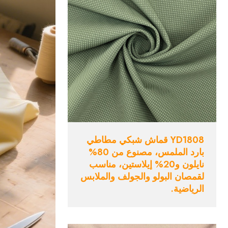
YD1808 قماش شبكي مطاطي
بارد الملمس، مصنوع من 80%
نايلون و20% إيلاستين، مناسب
لقمصان البولو والجولف والملابس
الرياضية.