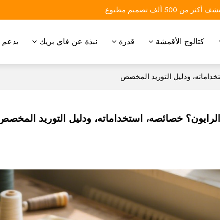
 أكثر من 500 ألف تصميم مطبوع
كتالوج الأقمشة
قدرة
نبذة عن فاي بريك
يدعم
خداماته، ودليل التوريد المخصص
لرايون؟ خصائصه، استخداماته، ودليل التوريد المخصص