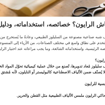
اش الرايون؟ خصائصه، استخداماته، ودلي
اف شبه صناعية مصنوعة من السليلوز الطبيعي، وعادةً ما يُستخرج من 
ُستخدم على نطاق واسع في مختلف الصناعات، من الأزياء إلى المنسو
صه الرئيسية، واستخداماته الشائعة، وما يجب مراعاته عند اختيار الر
ايون؟
ف سليلوز مُعاد تدويرها، تُصنع من خلال عملية كيميائية تحوّل المواد 
ه لا يُصنّف ضمن الألياف الاصطناعية كالبوليستر أو النايلون، لأنه مُش
سية للرايون
حاكي الرايون ملمس الألياف الطبيعية مثل القطن والحرير.