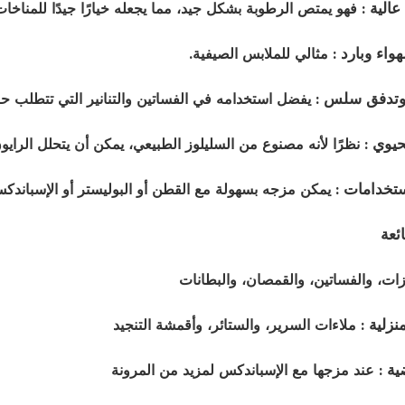
الية
: فهو يمتص الرطوبة بشكل جيد، مما يجعله خيارًا جيدًا للمناخات 
واء وبارد
: مثالي للملابس الصيفية.
 وتدفق سلس
: يفضل استخدامه في الفساتين والتنانير التي تتطلب ح
حيوي
: نظرًا لأنه مصنوع من السليلوز الطبيعي، يمكن أن يتحلل الر
ستخدامات
: يمكن مزجه بسهولة مع القطن أو البوليستر أو الإسباندكس 
ئعة
زات، والفساتين، والقمصان، والبطانات
نزلية
: ملاءات السرير، والستائر، وأقمشة التنجيد
ية
: عند مزجها مع الإسباندكس لمزيد من المرونة