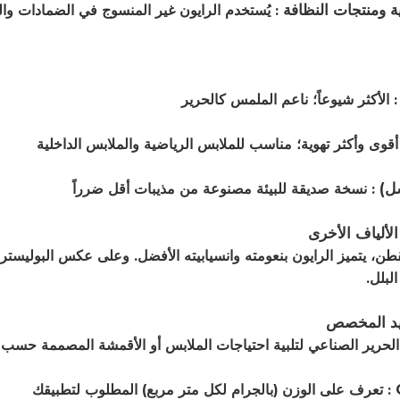
ة ومنتجات النظافة
: يُستخدم الرايون غير المنسوج في الضمادات والم
 الأكثر شيوعاً؛ ناعم الملمس كالحرير
أقوى وأكثر تهوية؛ مناسب للملابس الرياضية والملابس الداخلية
ل)
: نسخة صديقة للبيئة مصنوعة من مذيبات أقل ضرراً
الألياف الأخرى
قطن، يتميز الرايون بنعومته وانسيابيته الأفضل. وعلى عكس البوليستر، ف
لبلل.
ريد المخصص
لحرير الصناعي لتلبية احتياجات الملابس أو الأقمشة المصممة حسب 
: تعرف على الوزن (بالجرام لكل متر مربع) المطلوب لتطبيقك