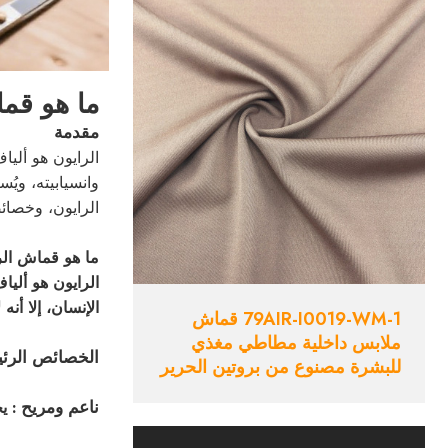
ما هو قم
مقدمة
الرايون هو ألي
وانسيابيته، وي
الرايون، وخصائ
ما هو قماش الر
الرايون هو أليا
الإنسان، إلا أن
79AIR-I0019-WM-1 قماش
ملابس داخلية مطاطي مغذي
الخصائص الرئي
للبشرة مصنوع من بروتين الحرير
ناعم ومريح
: ي