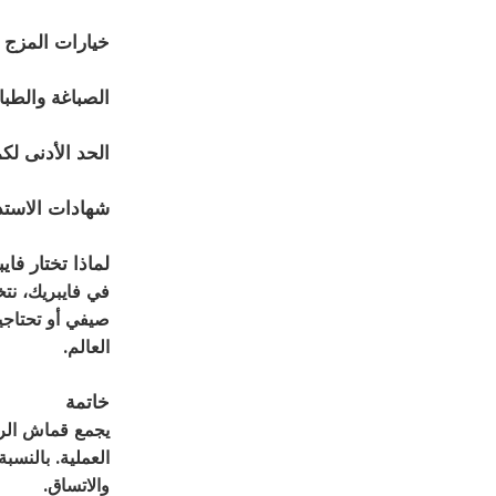
خيارات المزج
:
الصباغة والطبا
الحد الأدنى لك
شهادات الاستد
لماذا تختار فا
في فايبريك، نت
صيفي أو تحتاجين
العالم.
خاتمة
يجمع قماش الراي
العملية. بالنس
والاتساق.