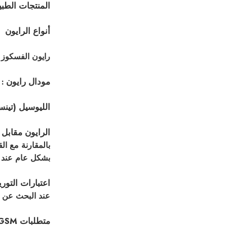
المنتجات الطبي
أنواع الرايون
رايون الفسكوز
:
مودال رايون
: 
الليوسيل (تينس
الرايون مقابل 
بالمقارنة مع ال
بشكل عام عند ا
اعتبارات التو
عند البحث عن ا
متطلبات GSM