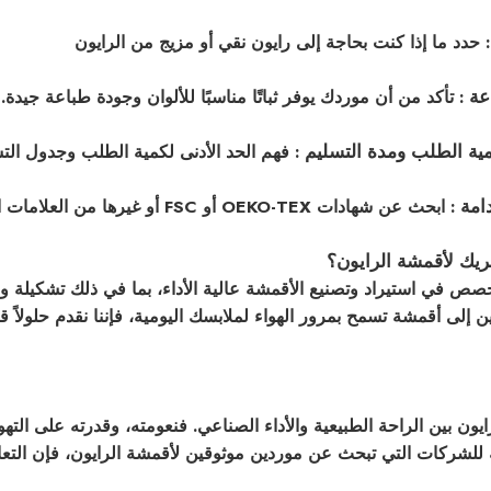
 حدد ما إذا كنت بحاجة إلى رايون نقي أو مزيج من الرايون
عة
: تأكد من أن موردك يوفر ثباتًا مناسبًا للألوان وجودة طباعة جيدة.
مية الطلب ومدة التسليم
: فهم الحد الأدنى لكمية الطلب وجدول الت
امة
: ابحث عن شهادات OEKO-TEX أو FSC أو غيرها من العلامات البيئية إذا كان التأثير البيئي مصدر قلق.
يبريك لأقمشة الرايون؟
خصص في استيراد وتصنيع الأقمشة عالية الأداء، بما في ذلك تشكيلة و
 إلى أقمشة تسمح بمرور الهواء لملابسك اليومية، فإننا نقدم حلولاً
ون بين الراحة الطبيعية والأداء الصناعي. فنعومته، وقدرته على التهو
بة للشركات التي تبحث عن موردين موثوقين لأقمشة الرايون، فإن الت