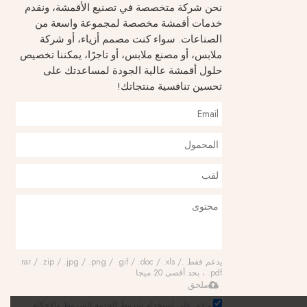
نحن شركة متخصصة في تصنيع الأقمشة، ونقدم
خدمات أقمشة مخصصة لمجموعة واسعة من
الصناعات. سواء كنت مصمم أزياء، أو شركة
ملابس، أو مصنع ملابس، أو تاجرًا، يمكننا تخصيص
حلول أقمشة عالية الجودة لمساعدتك على
تحسين تنافسية منتجاتك!
يدعم فقط .rar / .zip / .jpg / .png / .gif / .doc / .xls /
.pdf ، بحد أقصى 20 ميجا
ملحق
توافق على استخدام شروط الخدمة,
الشروط والاحكام