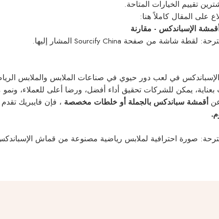
يسهل على المشترين تقييم الخ
👉 يمكنك الاطلاع على الم
أفضل مصنعي أقمشة الإسبا
📸 الصورة المقترحة: لقطة شاشة من صفحة Sourci
بس والملابس الرياضية والرعاية الصحية العالمية. ومن خلال فهم 
المناسب بعناية، يمكن للشركات تحقيق أداء أفضل، ورضا أعلى للعملاء
وشحن سريع عالميًا.
أقمشة سباندكس بالجملة أو خلطات مخصصة
إذ
تو
 الصورة المقترحة: صورة احترافية لملابس رياضية مصنوعة من قم