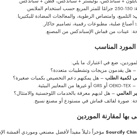
ايلون + سباندكس، بوليستر + سباندكس، قطن + سباندكس.
:
150-250 جرامًا للمتر المربع حسب استخدام الملابس.
:
التلميع، وامتصاص الرطوبة، والمعالجات المضادة للبكتيريا.
أصباغ صلبة، مطبوعات رقمية، تصاميم جاكار.
ة: عينات من قماش الإسباندكس من المصنع.
 المورد المناسب
لموردين، ضع في اعتبارك ما يلي:
 هل يقدمون مزيجات وتشطيبات متعددة؟
نى لكمية الطلب
– هل يمكنهم دعم التخصيص بكميات صغيرة؟
OEKO-TE أو GRS أو غيرها من المعايير البيئية.
ر العالمي
– هل لديهم معرفة بالخدمات اللوجستية والامتثال؟
ة: صورة لفائف قماش في مستودع أو مصنع نسيج.
بها لمقارنة الموردين
مؤخراً دليلاً مفيداً لأفضل مصنعي وموردي أقمشة الإس