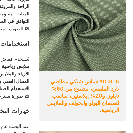
الراحة والمرونة
المتانة
- مقاومة
التوافق في الم
📸 الصورة المق
استخدامات 
يُستخدم قماش 
ملابس رياضية و
الأزياء والملابس
YD1808 قماش شبكي مطاطي
المجال الطبي وا
بارد الملمس، مصنوع من 80%
الاستخدام الصن
نايلون و20% إيلاستين، مناسب
📸 صورة مقترحة
لقمصان البولو والجولف والملابس
الرياضية.
خيارات الت
عند البحث عن م