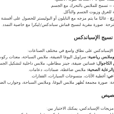
– تسمح للملابس بالتحرك مع الجسم.
 للعرق وزيوت الجسم والتآكل.
زج
- غالبًا ما يتم مزجه مع النايلون أو البوليستر للحصول على أقمشة عا
ترحة: صورة مقربة لنسيج قماش سباندكس/ليكرا مع خاصية التمدد.
نسيج الإسباندكس
الإسباندكس على نطاق واسع في مختلف الصناعات:
ملابس رياضية:
سراويل اليوغا الضيقة، ملابس السباحة، معدات ركوب
 الكاجوال:
فساتين ضيقة، جينز مطاطي، ملابس داخلية لتشكيل الجس
لرعاية الصحية:
ملابس ضاغطة، ضمادات، دعامات.
اعي:
أغطية الأثاث، منسوجات السيارات، القفازات.
: صورة مجمعة تُظهر ملابس اليوغا، وملابس السباحة، وجوارب الضغ
خصيص
زيجات الإسباندكس، يمكنك الاختيار بين: