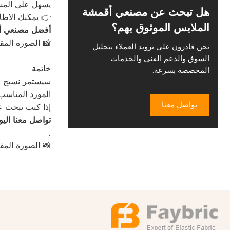
يسهل على المشت
هل تبحث عن مصنعي أقمشة
👉 يمكنك الاطلا
الملابس الموثوق بهم؟
أفضل مصنعي أق
📸 الصورة المقترحة: لق
نحن قادرون على تزويد العملاء بتحليل
السوق والدعم الفني والخدمات
خاتمة
المخصصة بسرعة.
سيستمر نسيج ال
المورد المناسب
تواصل معنا
إذا كنت تبحث 
تواصل معنا اليو
.
📸 الصورة المق