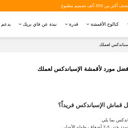
 أكثر من 500 ألف تصميم مطبوع
كتالوج الأقمشة
قدرة
نبذة عن فاي بريك
يدعم
إسباندكس لعملك
 أفضل مورد لأقمشة الإسباندكس لعملك
ل قماش الإسباندكس فريداً؟
ندكس بما يلي:
تى 5-7 أضعاف طوله الأصلي.