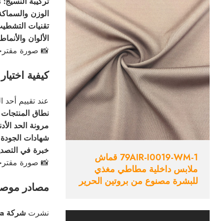
تركيبة النسيج:
ن
الوزن والسماكة
تقنيات التشطيب
الألوان والأنماط:
📸 صورة مقترح
كيفية اختيار
عند تقييم أحد ا
نطاق المنتجات
–
مرونة الحد الأد
شهادات الجودة
– X
خبرة في التصدي
79AIR-I0019-WM-1 قماش
📸 صورة مقترح
ملابس داخلية مطاطي مغذي
للبشرة مصنوع من بروتين الحرير
مصادر موصى 
نشرت
شركة Sourcify China