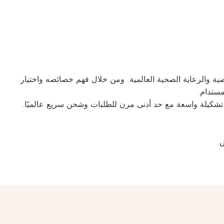
سيستمر نسيج الإسباندكس في لعب دور حيوي في صناعات الملا
المورد 
، فإن فايبريك تقدم تشكيلة واسعة مع حد أدنى مرن للطلبات 
