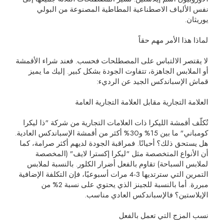
نفس الألياف الاصطناعية المطاطية المصنوعة من البولي
يوريثان.
لماذا هذا الأمر مهم حقاً
لا يقتصر الالتباس على المصطلحات فحسب. فعند شراء الأقمشة
أو الملابس الجاهزة، تتفاوت الجودة بشكل كبير. إليك ما يميز
قماش الإسباندكس الجيد عن الرديء:
العلامة التجارية مقابل العلامة التجارية العامة
تُكلّف أقمشة الليكرا ذات العلامات التجارية من شركة "ذا ليكرا
كومباني" ما بين 15% و30% أكثر من أقمشة الإسباندكس العادية.
هل يستحق ذلك؟ أحيانًا. فمراقبة الجودة لديهم أكثر صرامة، كما
أن الأنواع المتخصصة مثل "ليكرا إكسترا لايف" (المخصصة
لملابس السباحة) تقاوم بالفعل أضرار الكلور. بالنسبة لملابس
التمرين التي سترتديها 3-4 مرات أسبوعيًا، فإن التكلفة الإضافية
مبررة. أما بالنسبة للجينز الذي يحتوي على نسبة 2% من
الإيلاستين؟ فالإسباندكس العادي مناسب.
نسب المزج التي تعمل بالفعل