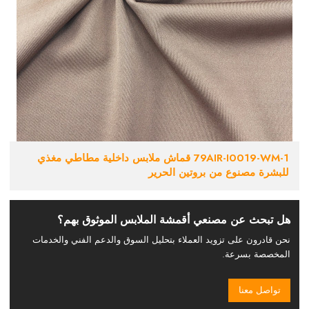
79AIR-I0019-WM-1 قماش ملابس داخلية مطاطي مغذي
للبشرة مصنوع من بروتين الحرير
هل تبحث عن مصنعي أقمشة الملابس الموثوق بهم؟
نحن قادرون على تزويد العملاء بتحليل السوق والدعم الفني والخدمات
المخصصة بسرعة.
تواصل معنا