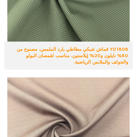
YD1808 قماش شبكي مطاطي بارد الملمس، مصنوع من
80% نايلون و20% إيلاستين، مناسب لقمصان البولو
والجولف والملابس الرياضية.