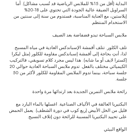
البداية (أقل من 15% للملابس الرياضية قد تُسبب مشاكل). أما
السراويل الضيقة عالية الجودة التي تحتوي على 18-20%
إيلاستين، مع العناية المناسبة، فستدوم من سنة إلى سنتين من
الاستخدام المنتظم.
ملابس السباحة تبدو فضفاضة بعد الصيف
تلف الكلور. تتلف أقمشة الإسباندكس العادية في مياه المسبح.
لذا، أنتِ بحاجة إلى أقمشة إسباندكس مقاومة للكلور (مثل ليكرا
إكسترا لايف أو ما شابه). هذا ليس مجرد كلام تسويقي، فالتركيب
الكيميائي مختلف بالفعل. تدوم ملابس السباحة العادية حوالي 20
جلسة سباحة، بينما تدوم الملابس المقاومة للكلور لأكثر من 50
جلسة.
رائحة ملابس التمرين الجديدة بعد ارتدائها مرة واحدة
البكتيريا العالقة في الألياف الصناعية. اغسلها بالماء البارد مع
قليل من الخل الأبيض (ربع كوب في دورة الشطف). يعمل الحمض
على تحييد البكتيريا المسببة للرائحة دون إتلاف النسيج.
الواقع البيئي