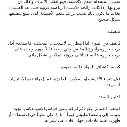
تجنبي استخدام منعم الأقمشة، فهو يُغطي الألياف ويُقلل من
مرونتها. إذا كانت رائحة ملابسك الرياضية كريهة حتى بعد الغسيل،
فغالباً ما يكون ذلك بسبب تراكم منعم الأقمشة الذي يمنع تنظيفها
بشكل صحيح.
تجفيف
يُجفف في الهواء. إذا اضطررت لاستخدام المجفف، فاستخدم أقل
درجة حرارة وأخرج الملابس وهي رطبة قليلاً. دورة واحدة على
درجة حرارة عالية قد تُتلف مرونة الملابس بشكل دائم.
كيفية اكتشاف المواد عالية الجودة
قبل شراء الأقمشة أو الملابس الجاهزة، قم بإجراء هذه الاختبارات
السريعة:
اختبار التمدد
اسحب القماش بقوة ثم اتركه. يتميز قماش الإسباندكس الجيد
بعودته إلى وضعه الطبيعي فوراً. أما إذا كان بطيئاً في الاستعادة أو
ظهرت عليه علامات إجهاد، فلا داعي لشرائه.