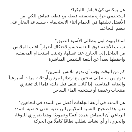
هل يمكنني كيّ قماش الليكرا؟
استخدمي حرارة منخفضة فقط، مع قطعة قماش للكي. من
الأفضل تعليقها في الحمام أثناء الاستحمام - سيساعد البخار على
تنعيم التجاعيد.
لماذا يبهت لون بنطالي الأسود الضيق؟
تسبب الأشعة فوق البنفسجية والاحتكاك أضراراً. اقلب الملابس
من الداخل إلى الخارج عند غسلها، وتجنب استخدام المجفف،
واحفظها بعيداً عن أشعة الشمس المباشرة.
كم من الوقت يجب أن تدوم ملابس التمرين؟
تدوم من سنة إلى سنتين مع ارتدائها مرتين أو ثلاث مرات أسبوعياً
والعناية المناسبة. إذا كانت تتلف قبل ذلك، فإما أنك تشتري
منتجات رخيصة أو تستخدم الماء الساخن.
هل التمدد في أربعة اتجاهات أفضل من التمدد في اتجاهين؟
نعم، هذا صحيح بالنسبة للملابس الرياضية. تعني خاصية التمدد
الرباعي أن القماش يتمدد أفقيًا وعموديًا. وهذا ضروري لليوغا،
والجري، أو أي نشاط يتطلب نطاقًا كاملًا من الحركة.