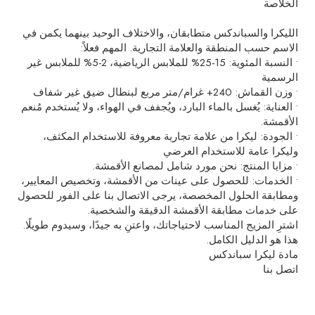
الخلاصة
الليكرا والسباندكس متطابقان، والاختلاف الوحيد بينهما يكمن في
الاسم حسب المنطقة والعلامة التجارية. المهم فعلاً:
• النسبة المئوية: 15-25% للملابس الرياضية، 2-5% للملابس غير
الرسمية
• وزن القماش: 240+ غرام/متر مربع لبنطال ضيق غير شفاف
• العناية: يُغسل بالماء البارد، ويُجفف في الهواء، ولا يُستخدم مُنعم
الأقمشة.
• الجودة: ليكرا من علامة تجارية معروفة للاستخدام المكثف،
وليكرا عامة للاستخدام العرضي
• مزايا المنتج: نحن مورد شامل لمصانع الأقمشة.
• الخدمات: للحصول على عينات من الأقمشة، وتخصيص المعايير،
ومطابقة الحلول المخصصة، يرجى الاتصال بنا على الفور للحصول
على خدمات مطابقة الأقمشة الدقيقة والشخصية.
اشترِ المزيج المناسب لاحتياجاتك، واعتنِ به جيدًا، وسيدوم طويلًا.
هذا هو الدليل الكامل.
مادة ليكرا سباندكس
اتصل بنا