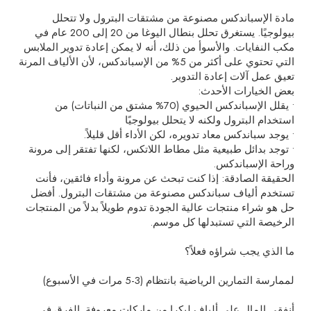
مادة الإسباندكس مصنوعة من مشتقات البترول ولا تتحلل
بيولوجيًا. يستغرق تحلل بنطال اليوغا من 20 إلى 200 عام في
مكب النفايات. والأسوأ من ذلك، أنه لا يمكن إعادة تدوير الملابس
التي تحتوي على أكثر من 5% من الإسباندكس، لأن الألياف المرنة
تعيق عمل آلات إعادة التدوير.
بعض الخيارات الأحدث:
• يقلل الإسباندكس الحيوي (70% مشتق من النباتات) من
استخدام البترول ولكنه لا يتحلل بيولوجيًا
• يوجد سباندكس معاد تدويره، لكن الأداء أقل قليلاً.
• توجد بدائل طبيعية مثل مطاط اللاتكس، لكنها تفتقر إلى مرونة
وراحة الإسباندكس.
الحقيقة الصادقة: إذا كنت تبحث عن مرونة وأداء فائقين، فأنت
تستخدم ألياف سباندكس مصنوعة من مشتقات البترول. أفضل
حل هو شراء منتجات عالية الجودة تدوم طويلاً بدلاً من المنتجات
الرخيصة التي تستبدلها كل موسم.
ما الذي يجب شراؤه فعلاً؟
لممارسة التمارين الرياضية بانتظام (3-5 مرات في الأسبوع)
أنفقي المال على ألياف ليكرا من ماركات معروفة. الفرق في