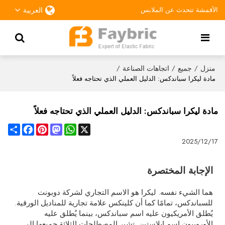
الأقمشة تتحدث عن الملابس
العربية
منزل
جميع
اتجاهات الصناعة
/
/
/
مادة ليكرا سباندكس: الدليل العملي الذي تحتاجه فعلاً
مادة ليكرا سباندكس: الدليل العملي الذي تحتاجه فعلاً
Share
Facebook
Pinterest
Mastodon
WhatsApp
X
2025/12/17
الإجابة المختصرة
هما الشيء نفسه. ليكرا هو الاسم التجاري لشركة دوبونت
للسباندكس، تمامًا كما أن كلينكس علامة تجارية للمناديل الورقية.
يُطلق الأمريكيون عليه اسم سباندكس، بينما يُطلق عليه
الأوروبيون اسم إيلاستين. تشير المصطلحات الثلاثة جميعها إلى