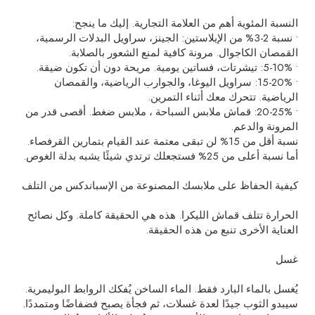
النسبة المئوية أهم من العلامة التجارية. إليك ما ينجح:
• نسبة 2-3% من الإيلاستين: الجينز، سراويل البدلات الرسمية،
القمصان الكاجوال. مرونة كافية لمنع الشعور بالصلابة.
• 5-10%: تيشرتات، فساتين يومية. مريحة دون أن تكون ضيقة.
• 15-20%: سراويل اليوغا، والجوارب الرياضية، والقمصان
الرياضية. تتحرك معك أثناء التمرين.
• 20-25%:
قماش ملابس السباحة
، ملابس ضغط. أقصى قدر من
المرونة والدعم.
نسبة أقل من 15% لن تبقى معتمة عند القيام بتمارين القرفصاء.
أما نسبة أعلى من 25% فستجعلك ترتدي شيئًا يشبه بدلة الغوص.
كيفية الحفاظ على ملابسك المصنوعة من الإسباندكس من التلف
الحرارة تتلف قماش الليكرا. هذه هي الحقيقة كاملة. وكل نصائح
العناية الأخرى تنبع من هذه الحقيقة.
غسل
يُغسل بالماء البارد فقط. الماء الساخن يُفكك الروابط البوليمرية.
سيبدو الثوب جيدًا لعدة غسلات، ثم فجأة يصبح فضفاضًا ومتمددًا.