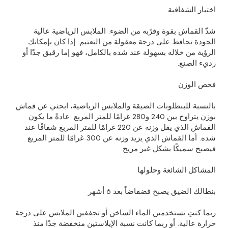
اختبار الشفافية
شدّ القماش بقوة وقرّبه من الضوء. الملابس الرياضية عالية
الجودة تحافظ على درجة معقولة من التعتيم. إذا كان بإمكانك
الرؤية من خلاله بسهولة عند شده بالكامل، فهو إما رقيق جدًا أو
رديء الصنع.
فحص الوزن
بالنسبة للبنطلونات الضيقة والملابس الرياضية، ابحثي عن قماش
بوزن يتراوح بين 240 و280 غرامًا للمتر المربع. عادةً ما يكون
القماش الذي يقل وزنه عن 220 غرامًا للمتر المربع شفافًا عند
شده. أما القماش الذي يزيد وزنه عن 300 غرامًا للمتر المربع
فيصبح سميكًا بشكل غير مريح.
المشاكل الشائعة وحلولها
بنطالك الضيق يصبح فضفاضاً بعد 6 أشهر
ربما كنتِ تستخدمين الماء الساخن أو تجففين الملابس على درجة
حرارة عالية. أو ربما كانت نسبة الإيلاستين منخفضة جدًا منذ