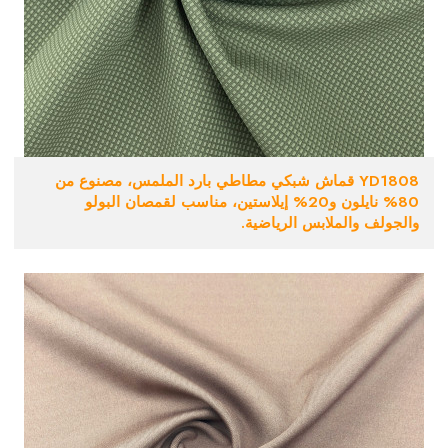
YD1808 قماش شبكي مطاطي بارد الملمس، مصنوع من
80% نايلون و20% إيلاستين، مناسب لقمصان البولو
والجولف والملابس الرياضية.