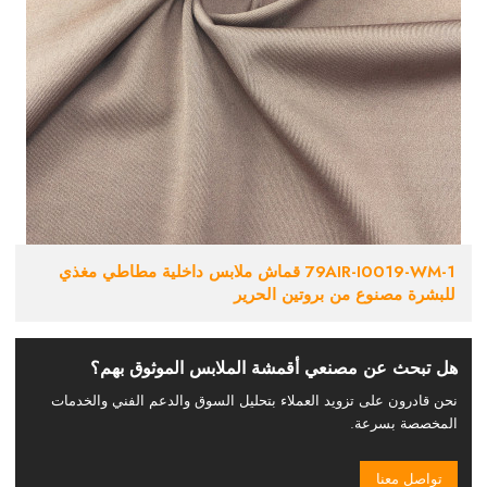
79AIR-I0019-WM-1 قماش ملابس داخلية مطاطي مغذي
للبشرة مصنوع من بروتين الحرير
هل تبحث عن مصنعي أقمشة الملابس الموثوق بهم؟
نحن قادرون على تزويد العملاء بتحليل السوق والدعم الفني والخدمات
المخصصة بسرعة.
تواصل معنا