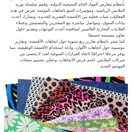
بانتظام معارض المواد الخام النسيجية الدولية، وقمم سلسلة توريد
الملابس الرياضية، ومؤتمرات التنبؤ باتجاهات الموضة. نعرض في هذه
الفعاليات عينات فعلية من الأقمشة العصرية الجديدة، ونشارك أحدث
بيانات السوق، ونتواصل مباشرة مع المشترين والمصممين وعملاء
العلامات التجارية العالميين لمناقشة أحدث التوجهات وتقديم حلول
تعاون مصممة خصيصًا.
كما ننشر بانتظام تقارير ربع سنوية حول اتجاهات الأقمشة، وتقارير
موسمية حول اتجاهات الألوان، وأدلة استخدام الأقمشة الوظيفية، مما
يوفر مرجعًا احترافيًا لاتخاذ القرارات السوقية لعدد لا يحصى من
شركات الملابس. اغتنم فرص الاتجاهات، وحسّن تصميم منتجات
الموسم الجديد.