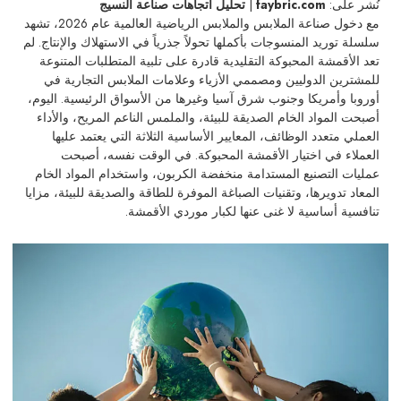
نُشر على:
faybric.com
|
تحليل اتجاهات صناعة النسيج
مع دخول صناعة الملابس والملابس الرياضية العالمية عام 2026، تشهد
سلسلة توريد المنسوجات بأكملها تحولاً جذرياً في الاستهلاك والإنتاج. لم
تعد الأقمشة المحبوكة التقليدية قادرة على تلبية المتطلبات المتنوعة
للمشترين الدوليين ومصممي الأزياء وعلامات الملابس التجارية في
أوروبا وأمريكا وجنوب شرق آسيا وغيرها من الأسواق الرئيسية. اليوم،
أصبحت المواد الخام الصديقة للبيئة، والملمس الناعم المريح، والأداء
العملي متعدد الوظائف، المعايير الأساسية الثلاثة التي يعتمد عليها
العملاء في اختيار الأقمشة المحبوكة. في الوقت نفسه، أصبحت
عمليات التصنيع المستدامة منخفضة الكربون، واستخدام المواد الخام
المعاد تدويرها، وتقنيات الصباغة الموفرة للطاقة والصديقة للبيئة، مزايا
تنافسية أساسية لا غنى عنها لكبار موردي الأقمشة.