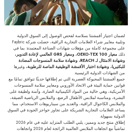
لضمان اجتياز أقمشتنا بسلاسة لفحص الوصول إلى السوق الدولية
وتلبية معايير شراء العلامات التجارية الراقية، حصلت شركة Faybric
على مجموعة كاملة من مؤهلات شهادات الصناعة المعتمدة: بما في
ذلك
معيار OEKO-TEX 100، ومعيار GRS العالمي لإعادة التدوير،
وشهادة الامتثال لـ REACH، وشهادة سلامة المنسوجات المضادة
للبكتيريا، وشهادة اختبار الأقمشة الوظيفية الماصة للرطوبة،
وغيرها
من الشهادات الدولية الرئيسية.
جميع أقمشتنا المحبوكة العصرية التي تم إطلاقها حديثًا تتوافق تمامًا مع
قوانين حماية البيئة في الاتحاد الأوروبي ومعايير سلامة المنسوجات
الأمريكية، وهي خالية من المواد الكيميائية الضارة، وآمنة ولطيفة على
البشرة، ومناسبة لملابس الأطفال الرضع، والملابس الرياضية الضيقة،
والملابس الكاجوال الراقية، والعديد من سيناريوهات الاستخدام، مما
يساعد العلامات التجارية الشريكة على تجاوز حواجز الجودة في السوق
الدولية بسهولة.
إطلاق منتج جديد ومميز، يلبي الطلب المتزايد عليه في عام 2026
تماشياً مع اتجاهات الملابس العالمية الرائجة لعام 2026 واتجاهات