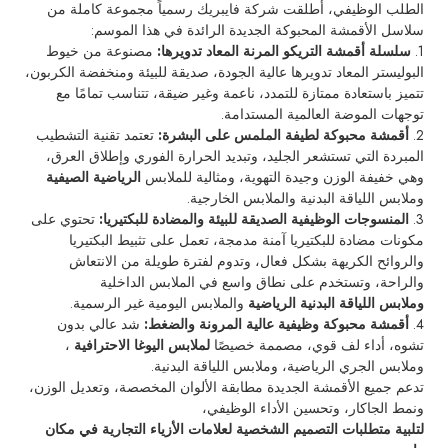
الطلب الوظيفي، أطلقت شركة فايبريك رسمياً مجموعة كاملة من
سلاسل الأقمشة المحبوكة الجديدة الرائدة في هذا الموسم:
1.
سلسلة أقمشة التريكو المرنة المعاد تدويرها:
مصنوعة من خيوط
البوليستر المعاد تدويرها عالية الجودة، صديقة للبيئة ومنخفضة الكربون،
تتميز باستعادة ممتازة للتمدد، ناعمة وغير ضيقة، تتناسب تمامًا مع
توجهات الموضة العالمية المستدامة.
2.
أقمشة محبوكة لطيفة الملمس على البشرة:
تعتمد تقنية التشطيب
المبردة التي تستشعر الجليد، وتبديد الحرارة الفوري وإطلاق العرق،
وهي خفيفة الوزن وجيدة التهوية، ومثالية للملابس
الرياضية الصيفية
وملابس اللياقة البدنية والملابس الخارجية.
3.
المنسوجات الوظيفية الصديقة للبيئة والمضادة للبكتيريا:
تحتوي على
مكونات مضادة للبكتيريا آمنة مدمجة، تعمل على تثبيط البكتيريا
والروائح الكريهة بشكل فعال، وتدوم لفترة طويلة من الانتعاش
والراحة، وتستخدم على نطاق واسع في الملابس الداخلية
وملابس اللياقة البدنية الرياضية
والملابس اليومية غير الرسمية.
4.
أقمشة محبوكة وظيفية عالية المرونة والضغط:
شد عالي بدون
تشوه، أداء لف قوي، مصممة خصيصًا
لملابس اليوغا الاحترافية
،
وملابس الجري الرياضية، وملابس اللياقة البدنية.
تدعم جميع الأقمشة الجديدة مطابقة الألوان المخصصة، وتعديل الوزن،
ونمط الجاكار، وتحسين الأداء الوظيفي،
لتلبية متطلبات التصميم الشخصية لعلامات الأزياء التجارية في مكان