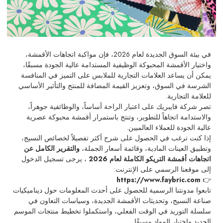
في بيئة السوق الجديدة لعام 2026، فإن مواكبة اتجاهات الأقمشة،
واختيار الأقمشة المحبوكة الوظيفية المستدامة عالية الجودة مسبقًا،
يمكن أن يساعد العلامات التجارية للملابس على التميز في المنافسة
الشرسة في السوق، وتعزيز القيمة المضافة للمنتج والتأثير الأساسي
للعلامة التجارية.
تصر شركة فايبريك على اعتبار الراحة أساساً، والوظائفية جوهراً،
والاستدامة اتجاهاً للتطوير، وتنتج باستمرار أقمشة محبوكة عصرية
عالية الجودة للعملاء العالميين.
إذا كنت ترغب في الحصول على شرح أكثر تفصيلاً لخصائص النسيج،
وتطبيق العينات المادية، وقائمة أسعار الجملة،
والتقرير الكامل عن
اتجاهات أقمشة التريكو الكاملة لعام 2026
، يرجى تسجيل الدخول
إلى موقعنا الرسمي على الإنترنت:
https://www.faybric.com
👉
تابعوا مدونتنا الرسمية للحصول على أحدث المعلومات حول ديناميكيات
صناعة النسيج، وتحديثات الأقمشة الجديدة، وسياسات التعاون في
سلسلة التوريد في الوقت الفعلي، واستكملوا تخطيط منتجات الموسم
الجديد واختيار المواد مسبقًا.