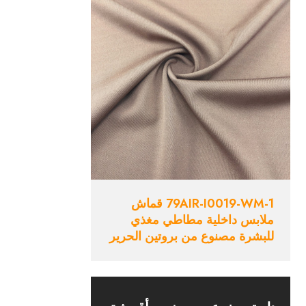
79AIR-I0019-WM-1 قماش
ملابس داخلية مطاطي مغذي
للبشرة مصنوع من بروتين الحرير