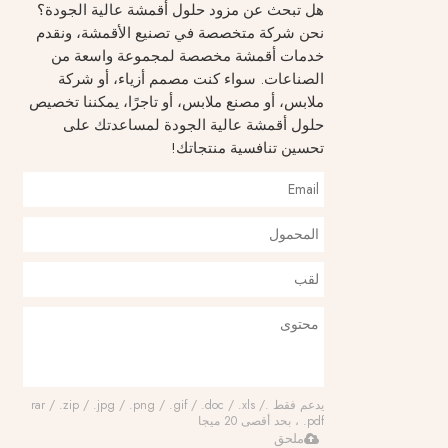
هل تبحث عن مزود حلول أقمشة عالية الجودة؟
نحن شركة متخصصة في تصنيع الأقمشة، ونقدم
خدمات أقمشة مخصصة لمجموعة واسعة من
الصناعات. سواء كنت مصمم أزياء، أو شركة
ملابس، أو مصنع ملابس، أو تاجرًا، يمكننا تخصيص
حلول أقمشة عالية الجودة لمساعدتك على
تحسين تنافسية منتجاتك!
يدعم فقط .rar / .zip / .jpg / .png / .gif / .doc / .xls /
.pdf ، بحد أقصى 20 ميجا
ملحق