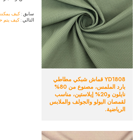
سابق
كيف يمكنن
التالي
كيف يتم 
YD1808 قماش شبكي مطاطي
بارد الملمس، مصنوع من 80%
نايلون و20% إيلاستين، مناسب
لقمصان البولو والجولف والملابس
الرياضية.