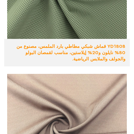
YD1808 قماش شبكي مطاطي بارد الملمس، مصنوع من
80% نايلون و20% إيلاستين، مناسب لقمصان البولو
والجولف والملابس الرياضية.