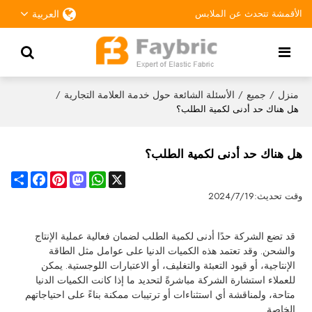
الأقمشة تتحدث عن الملابس
العربية
منزل
جميع
الأسئلة الشائعة حول خدمة العلامة التجارية
/
/
/
هل هناك حد أدنى لكمية الطلب؟
هل هناك حد أدنى لكمية الطلب؟
Share
Facebook
Pinterest
Mastodon
WhatsApp
X
وقت تحديث:
2024/7/19
قد تضع الشركة حدًا أدنى لكمية الطلب لضمان فعالية عملية الإنتاج
والشحن. وقد تعتمد هذه الكميات الدنيا على عوامل مثل الطاقة
الإنتاجية، أو قيود التعبئة والتغليف، أو الاعتبارات اللوجستية. يمكن
للعملاء استشارة الشركة مباشرةً لتحديد ما إذا كانت الكميات الدنيا
متاحة، ولمناقشة أي استثناءات أو ترتيبات ممكنة بناءً على احتياجاتهم
الخاصة.