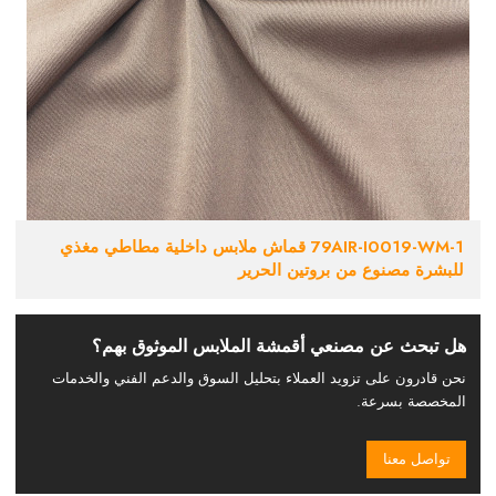
79AIR-I0019-WM-1 قماش ملابس داخلية مطاطي مغذي
للبشرة مصنوع من بروتين الحرير
هل تبحث عن مصنعي أقمشة الملابس الموثوق بهم؟
نحن قادرون على تزويد العملاء بتحليل السوق والدعم الفني والخدمات
المخصصة بسرعة.
تواصل معنا