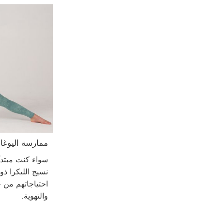
ممارسة اليوغا:
سواء كنت مبتدئً
نسيج الليكرا ذو
احتياجاتهم من ح
والتهوية.