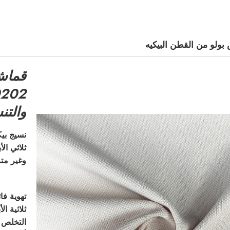
ولو من القطن البيكيه
قماش 
والتن
نسيج بيك
ثلاثي ال
وغير مت
تهوية فا
ثلاثية ا
التخلص ا