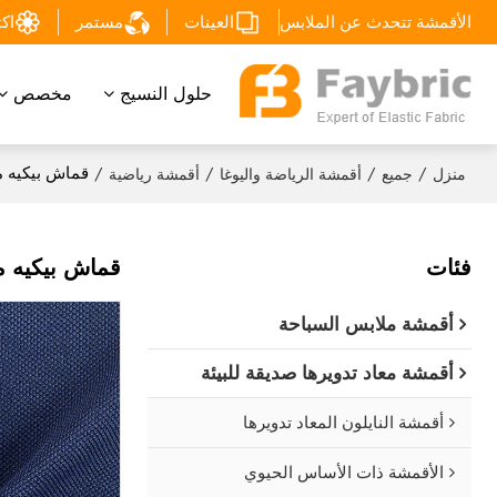
الأقمشة تتحدث عن الملابس
العينات
مستمر
اكتشف
حلول النسيج
مخصص
/
/
/
/
قماش بيكيه من القطن والبوليس
منزل
جميع
أقمشة الرياضة واليوغا
أقمشة رياضية
فئات
قماش بيكيه من القطن والبوليس
أقمشة ملابس السباحة
أقمشة معاد تدويرها صديقة للبيئة
أقمشة النايلون المعاد تدويرها
الأقمشة ذات الأساس الحيوي