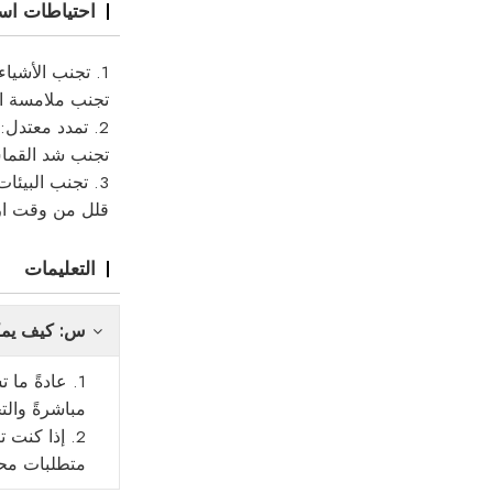
احتياطات است
1. تجنب الأشياء الحادة:
تجنب ملامسة الأ
2. تمدد معتدل:
تجنب شد القماش
3. تجنب البيئات ذات درجات الحرارة العالية:
قلل من وقت ارتد
التعليمات
س: كيف يمكن
1. عادةً ما
مباشرةً والت
2. إذا كنت
متطلبات محدد