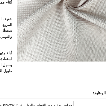
أثناء مم
خفيف الو
المربع،
ضغطًا، 
واليومي
أداء متي
استعادة 
وسهل ال
طويل الأ
الوظيفة
قماش بيكيه من القطن والبوليستر PIQ0202 مناسب لقمصان الجولف والتنس والبولو