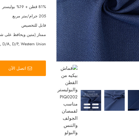
81% قطن + 19% بوليستر
205 جرام/متر مربع
قابل للتخصيص
ممتاز (متين ويحافظ على شك
, D/A, D/P, Western Union
اتصل الآن