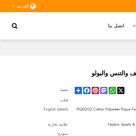
العربية
اتصل بنا
Share
Facebook
Pinterest
Mastodon
WhatsApp
X
حصة
فئات
English details
PIQ0202 Cotton Polyester Pique Fab
Faybric Sports &
علامة تجارية
نموذج