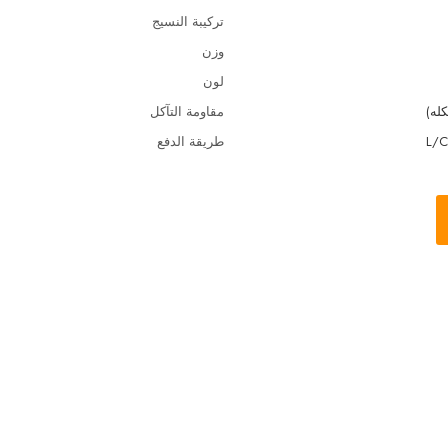
تركيبة النسيج
وزن
لون
له)
مقاومة التآكل
L/C
طريقة الدفع