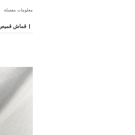
معلومات مفصلة
قماش قميص ب