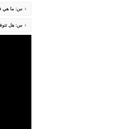
س: ما هي فو
س: هل تتوفر