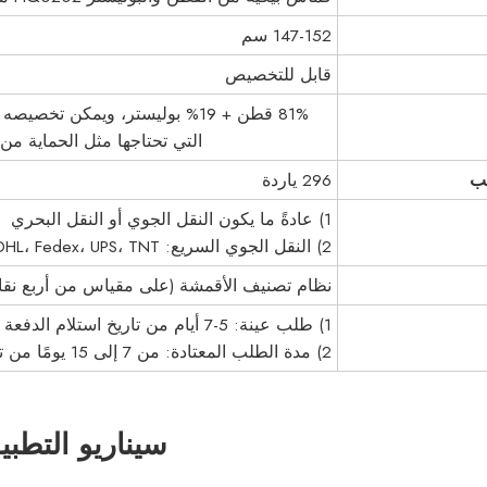
147-152 سم
قابل للتخصيص
81% قطن + 19% بوليستر، ويمكن 
التي تحتاجها مثل الحماية من ا
لب
296 ياردة
1) عادةً ما يكون النقل الجوي أو النقل البحري
2) النقل الجوي السريع: DHL، Fedex، UPS، TNT، إلخ.
نظام تصنيف الأقمشة (على مقياس من أربع نقا
1) طلب عينة: 5-7 أيام من تاريخ استلام الدفعة
2) مدة الطلب المعتادة: من 7 إلى 15 يومًا من تاريخ استلام الدفعة المقدمة
سيناريو التطبي