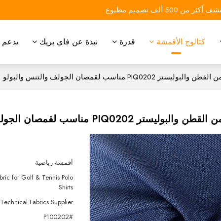
 أكثر من 500 ألف تصميم مطبوع
كتالوج الأقمشة
قدرة
نبذة عن فاي بريك
يدعم
تر PIQ0202 مناسب لقمصان الجولف والتنس والبولو
تر PIQ0202 مناسب لقمصان الجولف والتنس والبولو
أقمشة رياضية
ric for Golf & Tennis Polo
Shirts
 Technical Fabrics Supplier
#P100202