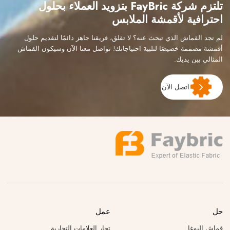
تلتزم شركة FayBric بتزويد العملاء بحلول
احترافية لأقمشة الملابس
لم تجد القماش الذي تبحث عنه؟ لا تقلق، فريقنا جاهز دائمًا لتقديم حلول
أقمشة مصممة خصيصًا لتلبية احتياجاتك! تواصل معنا الآن وسيكون القماش
المثالي بين يديك.
اتصل الآن
حل
عمل
قماش اليوغا
تجار العلامات التجارية