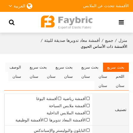
الأقمشة تتحدث عن الملابس
العربية
منزل
جميع
أقمشة معاد تدويرها صديقة للبيئة
/
/
/
الأقمشة ذات الأساس الحيوي
بحث سريع
بحث سريع
بحث سريع
بحث سريع
الوصف
اللحم
ستان
ستان
ستان
ستان
ستان
ستان
ستان
ستان
أقمشة رياضية
أقمشة اليوغا
أقمشة ملابس السباحة
تصنيف
أقمشة الملابس الداخلية
الأقمشة المعاد تدويرها
الأقمشة الوظيفية
النايلون والبوليستر والإسباندكس