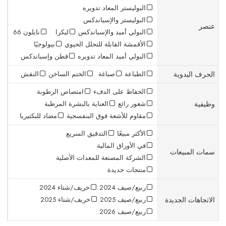
البوليستر المعاد تدويره
البوليستر والإسباندكس
عنصر
البولي أميد والإسباندكس
ليكرا
نايلون 66
الأقمشة القابلة للتحلل الحيوي
بيولوجيًا
البولي أميد المعاد تدويره
قطن وإسباندكس
الحرف اليدوية
الطباعة
صباغة
الختم الساخن
النقش
الحفاظ على الدفء
امتصاص الرطوبة
وظيفية
شعور رائع
العناية بالبشرة المرطبة
مقاوم للأشعة فوق البنفسجية
مضاد للبكتيريا
الأكثر مبيعًا
التدقيق السريع
في الأوراق المالية
سمات المبيعات
الشركة المصنعة للمعدات الأصلية
منتجات جديدة
ربيع/صيف 2024
خريف/شتاء 2024
الاتجاهات الجديدة
ربيع/صيف 2025
خريف/شتاء 2025
ربيع/صيف 2026