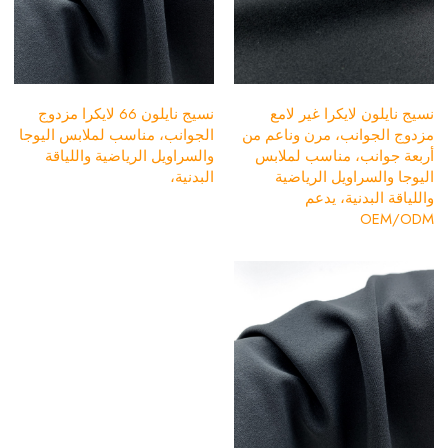
نسيج نايلون لايكرا غير لامع
نسيج نايلون 66 لايكرا مزدوج
مزدوج الجوانب، مرن وناعم من
الجوانب، مناسب لملابس اليوجا
أربعة جوانب، مناسب لملابس
والسراويل الرياضية واللياقة
اليوجا والسراويل الرياضية
البدنية،
واللياقة البدنية، يدعم
OEM/ODM