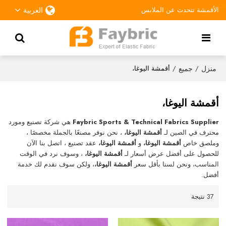
الأقمشة تتحدث عن الملابس
العربية
منزل
جميع
/
/
أقمشة اليوغا،
أقمشة اليوغا،
Faybric Sports & Technical Fabrics Supplier
هي شركة تصنيع ومورد
محترف في الصين لـ
أقمشة اليوغا،
، نحن نوفر مصنعًا بالجملة مخصصًا ،
وملصق خاص
أقمشة اليوغا،
و
أقمشة اليوغا،
عقد تصنيع ، اتصل بنا الآن
للحصول على أفضل عرض أسعار لـ
أقمشة اليوغا،
، وسوف نرد في الوقت
المناسب، ونحن لسنا بأقل سعر
أقمشة اليوغا،
، ولكن سوف نقدم لك خدمة
أفضل.
37 نتيجة