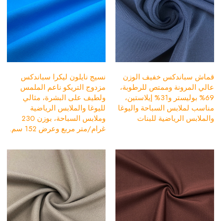
قماش سباندكس خفيف الوزن
نسيج نايلون ليكرا سباندكس
عالي المرونة وممتص للرطوبة،
مزدوج التريكو ناعم الملمس
69% بوليستر و31% إيلاستين،
ولطيف على البشرة، مثالي
مناسب لملابس السباحة واليوغا
لليوغا والملابس الرياضية
والملابس الرياضية للبنات
وملابس السباحة، بوزن 230
غرام/متر مربع وعرض 152 سم.