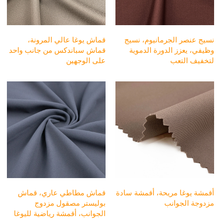
نسيج عنصر الجرمانيوم، نسيج
قماش يوغا عالي المرونة،
وظيفي، يعزز الدورة الدموية
قماش سباندكس من جانب واحد
لتخفيف التعب
على الوجهين
أقمشة يوغا مريحة، أقمشة سادة
قماش مطاطي عاري، قماش
مزدوجة الجوانب
بوليستر مصقول مزدوج
الجوانب، أقمشة رياضية لليوغا