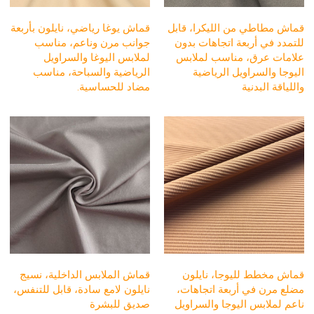
قماش مطاطي من الليكرا، قابل
قماش يوغا رياضي، نايلون بأربعة
للتمدد في أربعة اتجاهات بدون
جوانب مرن وناعم، مناسب
علامات عرق، مناسب لملابس
لملابس اليوغا والسراويل
اليوجا والسراويل الرياضية
الرياضية والسباحة، مناسب
واللياقة البدنية
مضاد للحساسية.
قماش مخطط لليوجا، نايلون
قماش الملابس الداخلية، نسيج
مضلع مرن في أربعة اتجاهات،
نايلون لامع سادة، قابل للتنفس،
ناعم لملابس اليوجا والسراويل
صديق للبشرة