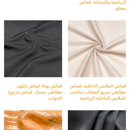
الرياضية والسباحة، قماش
مضلع.
قماش الملابس الداخلية، قماش
قماش يوغا، قماش نايلون
مطاطي سريع الجفاف، مناسب
مطاطي سميك، قماش مزدوج
للملابس الداخلية الرياضية
الجوانب