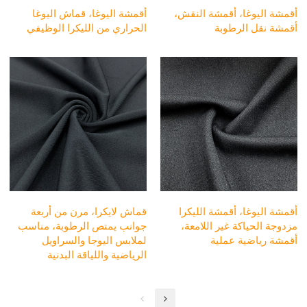
أقمشة اليوغا، أقمشة النقش،
أقمشة اليوغا، قماش اليوغا
أقمشة نقل الرطوبة
الحراري من الليكرا الوظيفي
أقمشة اليوغا، أقمشة الليكرا
قماش لايكرا، مرن من أربعة
مزدوجة الحياكة غير اللامعة،
جوانب يمتص الرطوبة، مناسب
أقمشة رياضية عملية
لملابس اليوجا والسراويل
الرياضية واللياقة البدنية