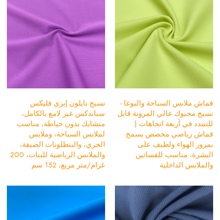
قماش ملابس السباحة واليوغا -
نسيج نايلون إيزي فليكس
نسيج محبوك عالي المرونة قابل
سباندكس غير لامع بالكامل،
للتمدد في أربعة اتجاهات |
متشابك بدون خياطة، مناسب
قماش رياضي مخصص يسمح
لملابس السباحة، وملابس
بمرور الهواء ولطيف على
الجري، والبنطلونات الضيقة،
البشرة، مناسب للفساتين
والملابس الرياضية للبنات، 200
والملابس الداخلية
غرام/متر مربع، 152 سم