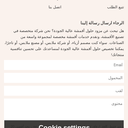
تتبع الطلب
اتصل بنا
الرجاء ارسال رسالة إلينا
هل تبحث عن مزود حلول أقمشة عالية الجودة؟ نحن شركة متخصصة في
تصنيع الأقمشة، ونقدم خدمات أقمشة مخصصة لمجموعة واسعة من
الصناعات. سواء كنت مصمم أزياء، أو شركة ملابس، أو مصنع ملابس، أو تاجرًا،
يمكننا تخصيص حلول أقمشة عالية الجودة لمساعدتك على تحسين تنافسية
منتجاتك!
Cookie settings
يدعم فقط .rar / .zip / .jpg / .png / .gif / .doc / .xls / .pdf ، بحد أقصى 20