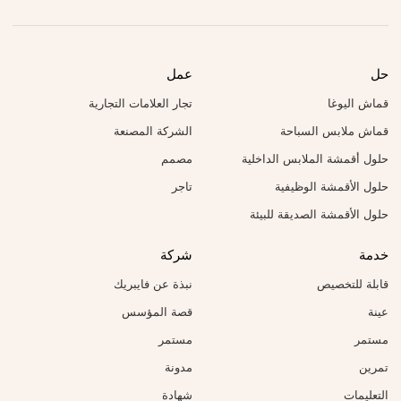
حل
عمل
قماش اليوغا
تجار العلامات التجارية
قماش ملابس السباحة
الشركة المصنعة
حلول أقمشة الملابس الداخلية
مصمم
حلول الأقمشة الوظيفية
تاجر
حلول الأقمشة الصديقة للبيئة
خدمة
شركة
قابلة للتخصيص
نبذة عن فايبريك
عينة
قصة المؤسس
مستمر
مستمر
تمرين
مدونة
التعليمات
شهادة