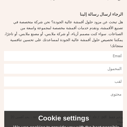
الرجاء ارسال رسالة إلينا
هل تبحث عن مزود حلول أقمشة عالية الجودة؟ نحن شركة متخصصة في
تصنيع الأقمشة، ونقدم خدمات أقمشة مخصصة لمجموعة واسعة من
الصناعات. سواء كنت مصمم أزياء، أو شركة ملابس، أو مصنع ملابس، أو تاجرًا،
يمكننا تخصيص حلول أقمشة عالية الجودة لمساعدتك على تحسين تنافسية
منتجاتك!
Cookie settings
يدعم فقط .rar / .zip / .jpg / .png / .gif / .doc / .xls / .pdf ، بحد أقصى 20
ميجا
ملحق