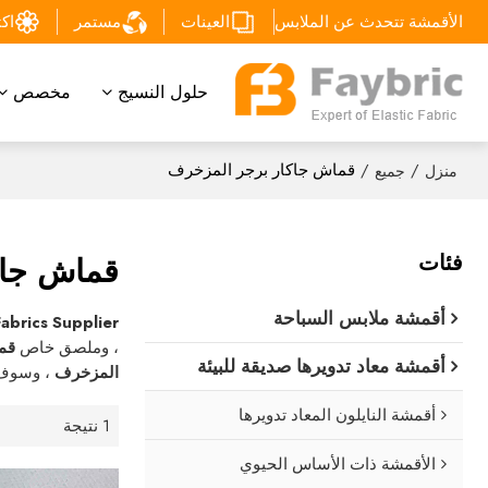
الأقمشة تتحدث عن الملابس
العينات
مستمر
اكتشف
حلول النسيج
مخصص
/
/
قماش جاكار برجر المزخرف
منزل
جميع
فئات
قماش جاك
أقمشة ملابس السباحة
Fabrics Supplier
، وملصق خاص
قم
أقمشة معاد تدويرها صديقة للبيئة
المزخرف
، وسوف 
أقمشة النايلون المعاد تدويرها
1 نتيجة
الأقمشة ذات الأساس الحيوي