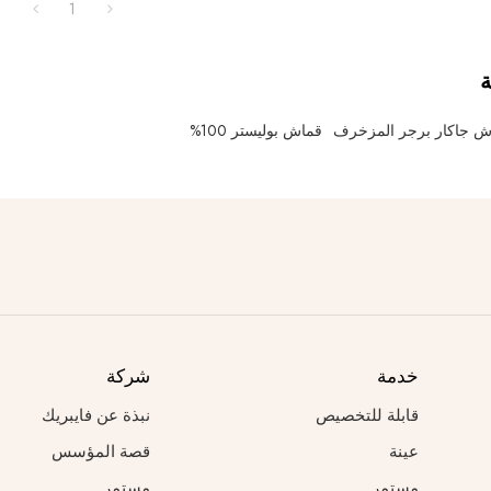
1
ة
ش جاكار برجر المزخرف
قماش بوليستر 100%
خدمة
شركة
قابلة للتخصيص
نبذة عن فايبريك
عينة
قصة المؤسس
مستمر
مستمر