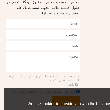
ملابس، أو مصنع ملابس، أو تاجرًا، يمكننا تخصيص
حلول أقمشة عالية الجودة لمساعدتك على
تحسين تنافسية منتجاتك!
يدعم فقط .rar / .zip / .jpg / .png / .gif / .doc / .xls /
.pdf ، بحد أقصى 20 ميجا
ملحق
توافق على استخدام شروط الخدمة,
الشروط والاحكام
إرسال
We use cookies to provide you with the best pos