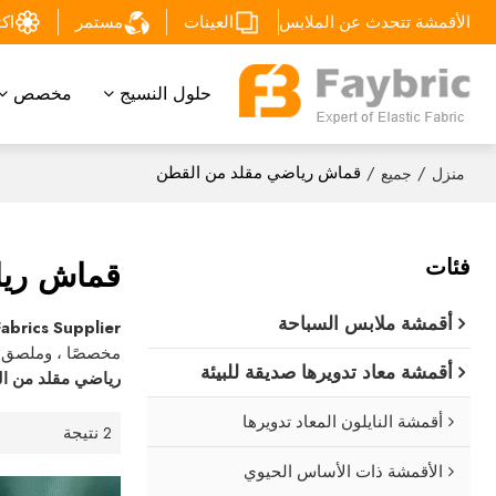
الأقمشة تتحدث عن الملابس
العينات
مستمر
اكتشف
حلول النسيج
مخصص
/
/
قماش رياضي مقلد من القطن
منزل
جميع
فئات
قماش ريا
أقمشة ملابس السباحة
Fabrics Supplier
مخصصًا ، وملصق
أقمشة معاد تدويرها صديقة للبيئة
رياضي مقلد من ا
أقمشة النايلون المعاد تدويرها
2 نتيجة
الأقمشة ذات الأساس الحيوي