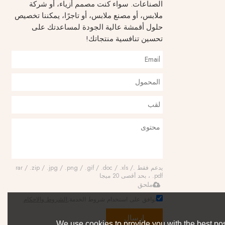
الصناعات. سواء كنت مصمم أزياء، أو شركة
ملابس، أو مصنع ملابس، أو تاجرًا، يمكننا تخصيص
حلول أقمشة عالية الجودة لمساعدتك على
تحسين تنافسية منتجاتك!
يدعم فقط .rar / .zip / .jpg / .png / .gif / .doc / .xls /
.pdf ، بحد أقصى 20 ميجا
ملحق
توافق على استخدام شروط الخدمة,
الشروط والاحكام
إرسال
We use cookies to provide you with the best pos