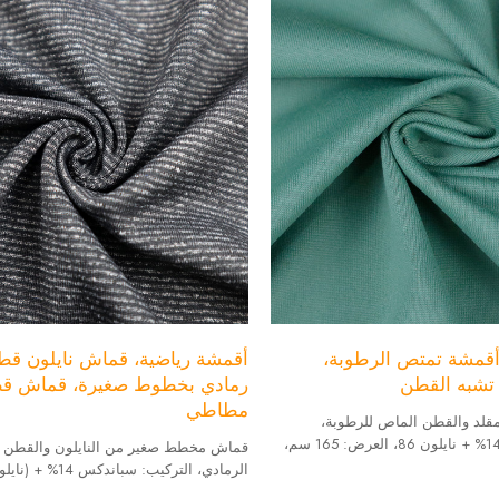
أقمشة تمتص الرطوبة،
أقمشة رياضية، قماش نايلون ق
تشبه القطن
رمادي بخطوط صغيرة، قماش ق
مطاطي
مقلد والقطن الماص للرطوبة،
التركيب: سباندكس 14% + نايلون 86، العرض: 165 سم،
قماش مخطط صغير من النايلون والقطن ال
الرمادي، التركيب: سبا
86% العرض: 165 سم الوزن: 280 جرام/م²