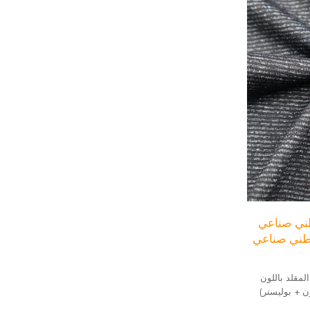
طني صناعي
طني صناعي
مقلد باللون
ندكس 14% + (نايلون + بوليستر)