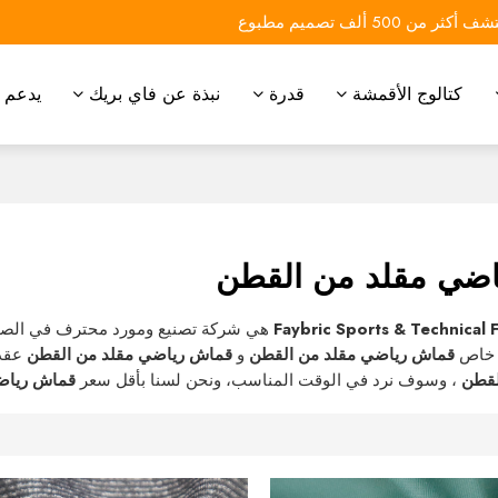
 أكثر من 500 ألف تصميم مطبوع
كتالوج الأقمشة
قدرة
نبذة عن فاي بريك
يدعم
ضي مقلد من القطن
Faybric Sports & Technical 
هي شركة تصنيع ومورد محترف في الصي
 خاص
قماش رياضي مقلد من القطن
و
قماش رياضي مقلد من القطن
عقد 
لقطن
، وسوف نرد في الوقت المناسب، ونحن لسنا بأقل سعر
قماش رياض