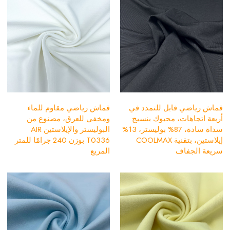
قماش رياضي قابل للتمدد في
قماش رياضي مقاوم للماء
أربعة اتجاهات، محبوك بنسيج
ومخفي للعرق، مصنوع من
سداة سادة، 87% بوليستر، 13%
البوليستر والإيلاستين AIR
إيلاستين، بتقنية COOLMAX
T0336 بوزن 240 جرامًا للمتر
سريعة الجفاف
المربع