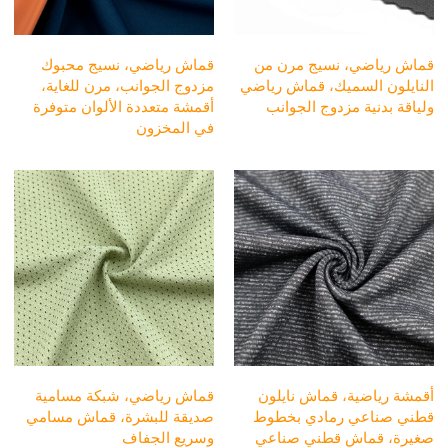
قماش رياضي، نسيج مرن من
قماش رياضي، نسيج محبوك
النايلون السميك، قماش رياضي
مزدوج الجوانب، مرن للغاية،
ولياقة بدنية مزدوج الجوانب
أقمشة متعددة الألوان متوفرة
في المخزون
أقمشة رياضية، قماش نايلون
قماش رياضي، شبكة مسامية
قطني صناعي رمادي بخطوط
صديقة للبشرة، قماش مسامي
صغيرة، قماش قطني صناعي
وسريع الجفاف