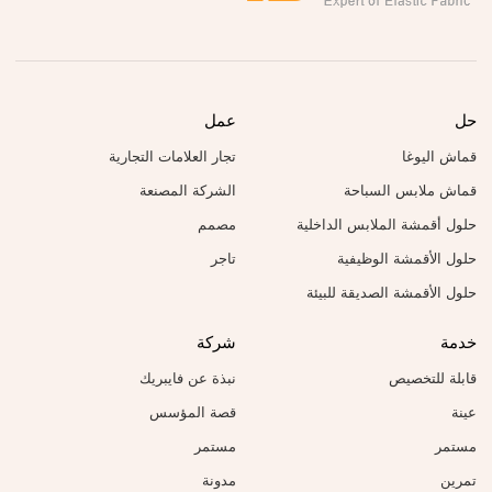
حل
عمل
قماش اليوغا
تجار العلامات التجارية
قماش ملابس السباحة
الشركة المصنعة
حلول أقمشة الملابس الداخلية
مصمم
حلول الأقمشة الوظيفية
تاجر
حلول الأقمشة الصديقة للبيئة
خدمة
شركة
قابلة للتخصيص
نبذة عن فايبريك
عينة
قصة المؤسس
مستمر
مستمر
تمرين
مدونة