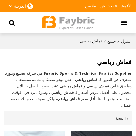
الأقمشة تتحدث عن الملابس
العربية
منزل
جميع
/
/
قماش رياضي
قماش رياضي
Faybric Sports & Technical Fabrics Supplier
هي شركة تصنيع ومورد
محترف في الصين لـ
قماش رياضي
، نحن نوفر مصنعًا بالجملة مخصصًا ،
وملصق خاص
قماش رياضي
و
قماش رياضي
عقد تصنيع ، اتصل بنا الآن
للحصول على أفضل عرض أسعار لـ
قماش رياضي
، وسوف نرد في الوقت
المناسب، ونحن لسنا بأقل سعر
قماش رياضي
، ولكن سوف نقدم لك خدمة
أفضل.
17 نتيجة