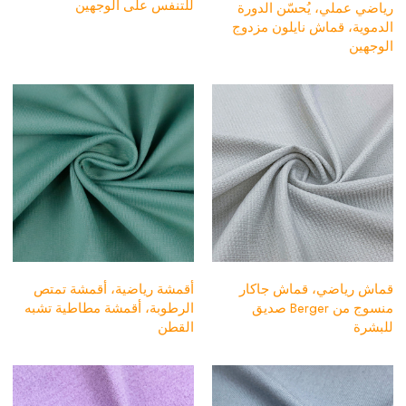
للتنفس على الوجهين
رياضي عملي، يُحسّن الدورة
الدموية، قماش نايلون مزدوج
الوجهين
قماش رياضي، قماش جاكار
أقمشة رياضية، أقمشة تمتص
منسوج من Berger صديق
الرطوبة، أقمشة مطاطية تشبه
للبشرة
القطن