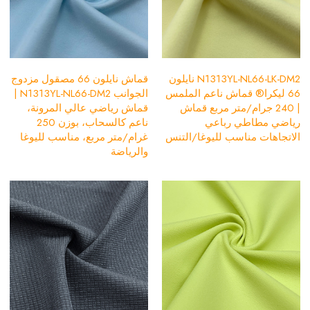
N1313YL-NL66-LK-DM2 نايلون
قماش نايلون 66 مصقول مزدوج
66 ليكرا® قماش ناعم الملمس
الجوانب N1313YL-NL66-DM2 |
| 240 جرام/متر مربع قماش
قماش رياضي عالي المرونة،
رياضي مطاطي رباعي
ناعم كالسحاب، بوزن 250
الاتجاهات مناسب لليوغا/التنس
غرام/متر مربع، مناسب لليوغا
والرياضة