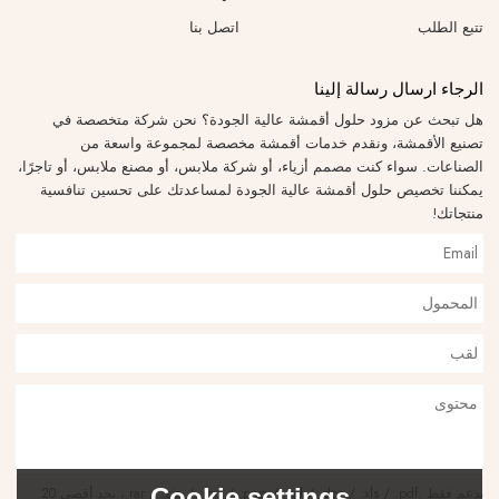
تتبع الطلب
اتصل بنا
الرجاء ارسال رسالة إلينا
هل تبحث عن مزود حلول أقمشة عالية الجودة؟ نحن شركة متخصصة في
تصنيع الأقمشة، ونقدم خدمات أقمشة مخصصة لمجموعة واسعة من
الصناعات. سواء كنت مصمم أزياء، أو شركة ملابس، أو مصنع ملابس، أو تاجرًا،
يمكننا تخصيص حلول أقمشة عالية الجودة لمساعدتك على تحسين تنافسية
منتجاتك!
Cookie settings
يدعم فقط .rar / .zip / .jpg / .png / .gif / .doc / .xls / .pdf ، بحد أقصى 20