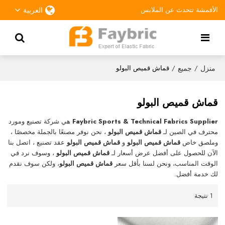
الأقمشة تتحدث عن الملابس
العربية
منزل
جميع
/
/
قماش قميص البولو
قماش قميص البولو
Faybric Sports & Technical Fabrics Supplier
هي شركة تصنيع ومورد
محترف في الصين لـ
قماش قميص البولو
، نحن نوفر مصنعًا بالجملة مخصصًا ،
وملصق خاص
قماش قميص البولو
و
قماش قميص البولو
عقد تصنيع ، اتصل بنا
الآن للحصول على أفضل عرض أسعار لـ
قماش قميص البولو
، وسوف نرد في
الوقت المناسب، ونحن لسنا بأقل سعر
قماش قميص البولو
، ولكن سوف نقدم
لك خدمة أفضل.
1 نتيجة