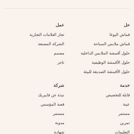
حل
عمل
قماش اليوغا
تجار العلامات التجارية
قماش ملابس السباحة
الشركة المصنعة
حلول أقمشة الملابس الداخلية
مصمم
حلول الأقمشة الوظيفية
تاجر
حلول الأقمشة الصديقة للبيئة
خدمة
شركة
قابلة للتخصيص
نبذة عن فايبريك
عينة
قصة المؤسس
مستمر
مستمر
تمرين
مدونة
التعليمات
شهادة