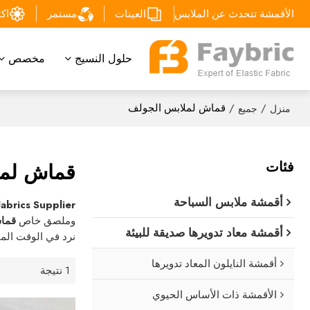
الأقمشة تتحدث عن الملابس
العينات
مستمر
اكتشف
حلول النسيج
مخصص
/
/
قماش لملابس الجولف
منزل
جميع
فئات
قماش لمل
أقمشة ملابس السباحة
Fabrics Supplier
وملصق خاص
قما
أقمشة معاد تدويرها صديقة للبيئة
نرد في الوقت الم
أقمشة النايلون المعاد تدويرها
1 نتيجة
الأقمشة ذات الأساس الحيوي