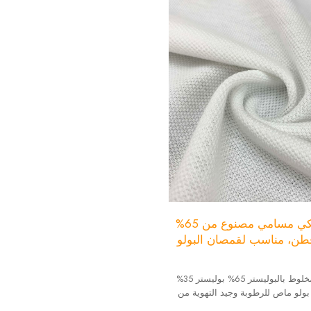
قماش بيكيه شبكي مسامي مصنوع من 65%
تر و35% قطن، مناسب لقمصان البولو
قماش بيكيه قطني مخلوط بالبوليستر 65% بوليستر 35%
و ماص للرطوبة وجيد التهوية من
ياضية وتقنية من فيبريك؛ الموديل: