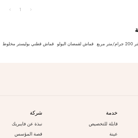
ZD3820؛ تركيبة القماش: 65% بوليستر + 35% قطن؛
1
جرام/متر مربع؛ مقاومة التآكل: جيدة؛ اللون:
ة
مربع
قماش لقمصان البولو
قماش قطني بوليستر مخلوط
خدمة
شركة
قابلة للتخصيص
نبذة عن فايبريك
عينة
قصة المؤسس