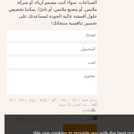
الصناعات. سواء كنت مصمم أزياء، أو شركة
ملابس، أو مصنع ملابس، أو تاجرًا، يمكننا تخصيص
حلول أقمشة عالية الجودة لمساعدتك على
تحسين تنافسية منتجاتك!
يدعم فقط .rar / .zip / .jpg / .png / .gif / .doc / .xls /
.pdf ، بحد أقصى 20 ميجا
ملحق
توافق على استخدام شروط الخدمة,
الشروط والاحكام
إرسال
We use cookies to provide you with the best pos