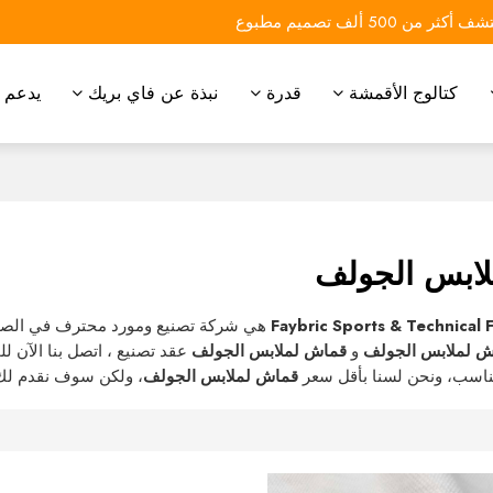
 أكثر من 500 ألف تصميم مطبوع
كتالوج الأقمشة
قدرة
نبذة عن فاي بريك
يدعم
ابس الجولف
Faybric Sports & Technical 
هي شركة تصنيع ومورد محترف في الصي
ش لملابس الجولف
و
قماش لملابس الجولف
عقد تصنيع ، اتصل بنا الآن
ناسب، ونحن لسنا بأقل سعر
قماش لملابس الجولف
، ولكن سوف نقدم لك