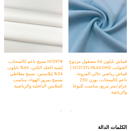
قماش نايلون 66 مصقول مزدوج
#N1297 نسيج ناعم كالسحاب،
الجوانب N1313YL-NL66-DM2 |
يُشبه الجلد الثاني، 66% نايلون،
قماش رياضي عالي المرونة،
34% إيلاستين، نسيج مطاطي
ناعم كالسحاب، بوزن 250
يسمح بمرور الهواء، مناسب
غرام/متر مربع، مناسب لليوغا
للملابس الداخلية والرياضية
والرياضة
الكلمات الدالة