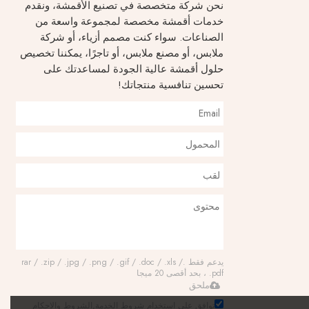
نحن شركة متخصصة في تصنيع الأقمشة، ونقدم
خدمات أقمشة مخصصة لمجموعة واسعة من
الصناعات. سواء كنت مصمم أزياء، أو شركة
ملابس، أو مصنع ملابس، أو تاجرًا، يمكننا تخصيص
حلول أقمشة عالية الجودة لمساعدتك على
تحسين تنافسية منتجاتك!
يدعم فقط .rar / .zip / .jpg / .png / .gif / .doc / .xls /
.pdf ، بحد أقصى 20 ميجا
ملحق
توافق على استخدام شروط الخدمة,
الشروط والاحكام