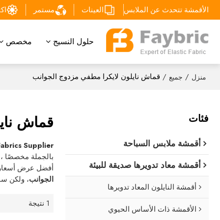
الأقمشة تتحدث عن الملابس
العينات
مستمر
اكتشف
حلول النسيج
مخصص
/
/
قماش نايلون لايكرا مطفي مزدوج الجوانب
منزل
جميع
فئات
قماش ناي
أقمشة ملابس السباحة
Fabrics Supplier
بالجملة مخصصًا 
أقمشة معاد تدويرها صديقة للبيئة
أفضل عرض أسعار 
الجوانب
، ولكن س
أقمشة النايلون المعاد تدويرها
1 نتيجة
الأقمشة ذات الأساس الحيوي