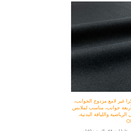
را غير لامع مزدوج الجوانب،
ربعة جوانب، مناسب لملابس
الرياضية واللياقة البدنية،
👍 قماش لولو سام يوجا نايلون 66 - العرض: 140 سم،