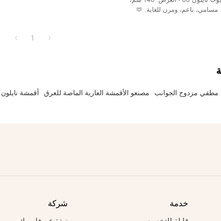
الوزن: 220 جم/م2. مسامي، ناعم، ومرن للغاية. 🫶
!
1
ة
ا مطفي مزدوج الجوانب
مصنعو الأقمشة العارية الماصة للعرق
أقمشة نايلون 
خدمة
شركة