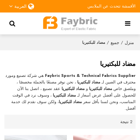
الأقمشة تتحدث عن الملابس
العربية
منزل
جميع
/
/
مضاد للبكتيريا
مضاد للبكتيريا
Faybric Sports & Technical Fabrics Supplier
هي شركة تصنيع ومورد
محترف في الصين لـ
مضاد للبكتيريا
، نحن نوفر مصنعًا بالجملة مخصصًا ،
وملصق خاص
مضاد للبكتيريا
و
مضاد للبكتيريا
عقد تصنيع ، اتصل بنا الآن
للحصول على أفضل عرض أسعار لـ
مضاد للبكتيريا
، وسوف نرد في الوقت
المناسب، ونحن لسنا بأقل سعر
مضاد للبكتيريا
، ولكن سوف نقدم لك خدمة
أفضل.
2 نتيجة