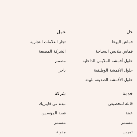
حل
عمل
قماش اليوغا
تجار العلامات التجارية
قماش ملابس السباحة
الشركة المصنعة
حلول أقمشة الملابس الداخلية
مصمم
حلول الأقمشة الوظيفية
تاجر
حلول الأقمشة الصديقة للبيئة
خدمة
شركة
قابلة للتخصيص
نبذة عن فايبريك
عينة
قصة المؤسس
مستمر
مستمر
تمرين
مدونة