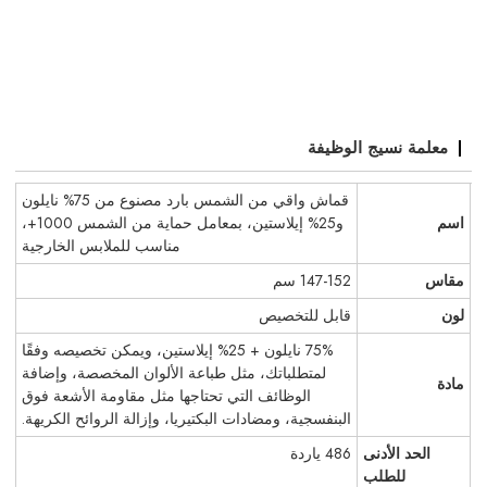
معلمة نسيج الوظيفة
قماش واقي من الشمس بارد مصنوع من 75% نايلون
اسم
و25% إيلاستين، بمعامل حماية من الشمس 1000+،
مناسب للملابس الخارجية
مقاس
147-152 سم
لون
قابل للتخصيص
75% نايلون + 25% إيلاستين، ويمكن تخصيصه وفقًا
لمتطلباتك، مثل طباعة الألوان المخصصة، وإضافة
مادة
الوظائف التي تحتاجها مثل مقاومة الأشعة فوق
البنفسجية، ومضادات البكتيريا، وإزالة الروائح الكريهة.
الحد الأدنى
486 ياردة
للطلب