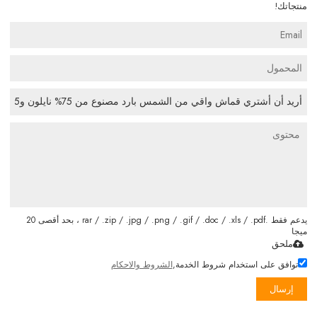
منتجاتك!
يدعم فقط .rar / .zip / .jpg / .png / .gif / .doc / .xls / .pdf ، بحد أقصى 20
ميجا
ملحق
توافق على استخدام شروط الخدمة,
الشروط والاحكام
إرسال