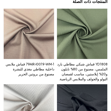
المنتجات ذات الصلة
YD1808 قماش شبكي مطاطي بارد
79AIR-I0019-WM-1 قماش ملابس
الملمس، مصنوع من 80% نايلون
داخلية مطاطي مغذي للبشرة
و20% إيلاستين، مناسب لقمصان
مصنوع من بروتين الحرير
البولو والجولف والملابس الرياضية.