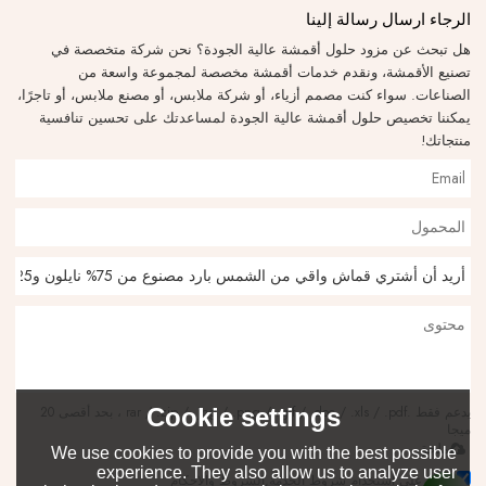
الرجاء ارسال رسالة إلينا
هل تبحث عن مزود حلول أقمشة عالية الجودة؟ نحن شركة متخصصة في
تصنيع الأقمشة، ونقدم خدمات أقمشة مخصصة لمجموعة واسعة من
الصناعات. سواء كنت مصمم أزياء، أو شركة ملابس، أو مصنع ملابس، أو تاجرًا،
يمكننا تخصيص حلول أقمشة عالية الجودة لمساعدتك على تحسين تنافسية
منتجاتك!
Cookie settings
يدعم فقط .rar / .zip / .jpg / .png / .gif / .doc / .xls / .pdf ، بحد أقصى 20
ميجا
ملحق
We use cookies to provide you with the best possible
experience. They also allow us to analyze user
توافق على استخدام شروط الخدمة,
الشروط والاحكام