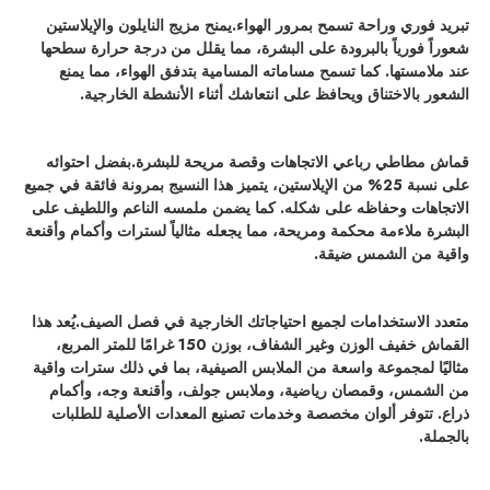
تبريد فوري وراحة تسمح بمرور الهواء.
يمنح مزيج النايلون والإيلاستين
شعوراً فورياً بالبرودة على البشرة، مما يقلل من درجة حرارة سطحها
عند ملامستها. كما تسمح مساماته المسامية بتدفق الهواء، مما يمنع
الشعور بالاختناق ويحافظ على انتعاشك أثناء الأنشطة الخارجية.
قماش مطاطي رباعي الاتجاهات وقصة مريحة للبشرة.
بفضل احتوائه
على نسبة 25% من الإيلاستين، يتميز هذا النسيج بمرونة فائقة في جميع
الاتجاهات وحفاظه على شكله. كما يضمن ملمسه الناعم واللطيف على
البشرة ملاءمة محكمة ومريحة، مما يجعله مثالياً لسترات وأكمام وأقنعة
واقية من الشمس ضيقة.
متعدد الاستخدامات لجميع احتياجاتك الخارجية في فصل الصيف.
يُعد هذا
القماش خفيف الوزن وغير الشفاف، بوزن 150 غرامًا للمتر المربع،
مثاليًا لمجموعة واسعة من الملابس الصيفية، بما في ذلك سترات واقية
من الشمس، وقمصان رياضية، وملابس جولف، وأقنعة وجه، وأكمام
ذراع. تتوفر ألوان مخصصة وخدمات تصنيع المعدات الأصلية للطلبات
بالجملة.