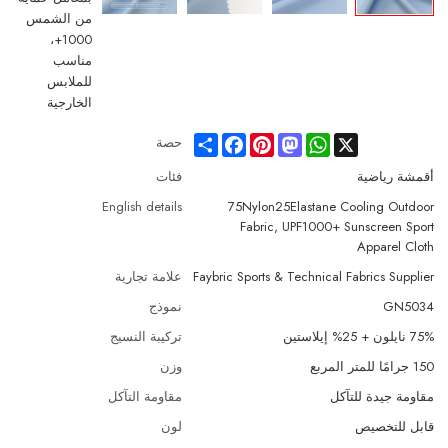
Share
Facebook
Pinterest
Mastodon
WhatsApp
X
حصة
أقمشة رياضية
فئات
English details
75Nylon25Elastane Cooling Outdoor
Fabric, UPF1000+ Sunscreen Sport
Apparel Cloth
Faybric Sports & Technical Fabrics Supplier
علامة تجارية
GN5034
نموذج
75% نايلون + 25% إيلاستين
تركيبة النسيج
150 جرامًا للمتر المربع
وزن
مقاومة جيدة للتآكل
مقاومة التآكل
قابل للتخصيص
لون