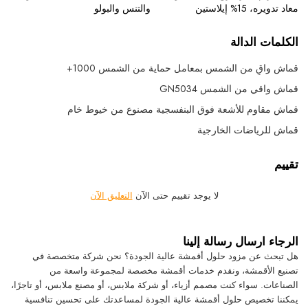
معاد تدويره، 15% إيلاستين
والتنس والبولو
الكلمات الدالة
قماش واقٍ من الشمس بمعامل حماية من الشمس 1000+
قماش واقي من الشمس GN5034
قماش مقاوم للأشعة فوق البنفسجية مصنوع من خيوط خام
قماش للرياضات الخارجية
تقييم
لا يوجد تقييم حتى الآن
التعليق الآن
الرجاء ارسال رسالة إلينا
هل تبحث عن مزود حلول أقمشة عالية الجودة؟ نحن شركة متخصصة في
تصنيع الأقمشة، ونقدم خدمات أقمشة مخصصة لمجموعة واسعة من
الصناعات. سواء كنت مصمم أزياء، أو شركة ملابس، أو مصنع ملابس، أو تاجرًا،
يمكننا تخصيص حلول أقمشة عالية الجودة لمساعدتك على تحسين تنافسية