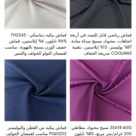
قماش رياضي قابل للتمدد في أربعة
قماش بيكيه ديناميكي TH2245 -
اتجاهات، محبوك بنسيج سداة سادة،
96% نايلون، 4% إيلاستين، قماش
87% بوليستر، 13% إيلاستين، بتقنية
خفيف الوزن يسمح بالتهوية، مناسب
COOLMAX سريعة الجفاف
لقمصان البولو للجولف والتنس
ZS618-40G نسيج محبوك مطاطي
قماش بيكيه من القطن والبوليستر
200 غرام/متر مربع، 85% نايلون
PIQ0202 مناسب لقمصان الجولف